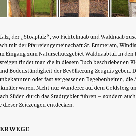
falz, der „Stoapfalz“, wo Fichtelnaab und Waldnaab zus
ach mit der Pfarreiengemeinschaft St. Emmeram, Wind
 am Eingang zum Naturschutzgebiet Waldnaabtal. In den
hsteigen findet man die in diesem Buch beschriebenen K
und Bodenständigkeit der Bevölkerung Zeugnis geben. De
unbekannten oder fast vergessenen Begebenheiten, die A
nkmäler waren. Nicht nur Wanderer auf dem Goldsteig 
ach Süden durch das Stadtgebiet führen – sondern auc
e dieser Zeitzeugen entdecken.
DERWEGE