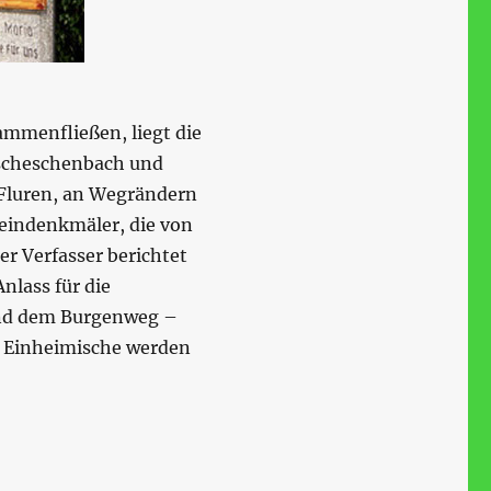
ammenfließen, liegt die
ischeschenbach und
 Fluren, an Wegrändern
leindenkmäler, die von
r Verfasser berichtet
nlass für die
und dem Burgenweg –
h Einheimische werden