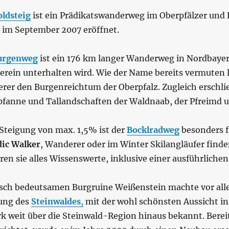
ldsteig
ist ein Prädikatswanderweg im Oberpfälzer und 
 im September 2007 eröffnet.
urgenweg
ist ein 176 km langer Wanderweg in Nordbayer
erein unterhalten wird. Wie der Name bereits vermuten l
rer den Burgenreichtum der Oberpfalz. Zugleich erschlie
pfanne und Tallandschaften der Waldnaab, der Pfreimd 
Steigung von max. 1,5% ist der
Bocklradweg
besonders f
ic Walker
, Wanderer oder im Winter Skilangläufer finden
en sie alles Wissenswerte, inklusive einer ausführliche
isch bedeutsamen Burgruine Weißenstein machte vor all
bung des
Steinwaldes
,
mit der wohl schönsten Aussicht in
k weit über die Steinwald-Region hinaus bekannt. Bereit