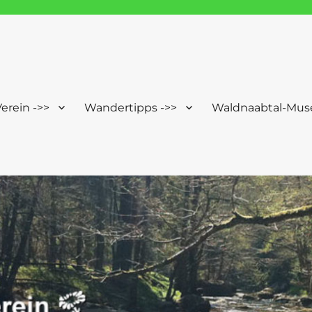
Windischeschenbach-Neuhau
erein ->>
Wandertipps ->>
Waldnaabtal-Mus