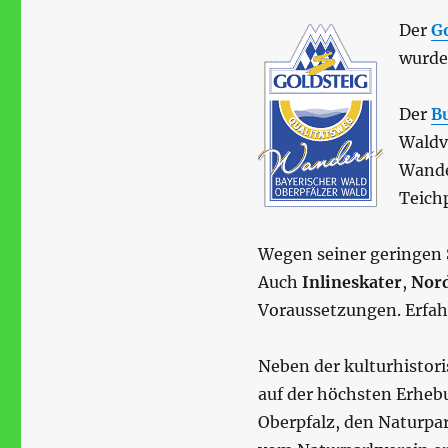
Der
Go
wurde
Der
B
Waldv
Wande
Teich
Wegen seiner geringen 
Auch
Inlineskater
,
Nord
Voraussetzungen. Erfahr
Neben der kulturhistor
auf der höchsten Erhe
Oberpfalz, den Naturpar