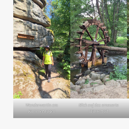
Wanderwartin am
Blick auf das erneuerte
Kammerwagen
Wasserrad