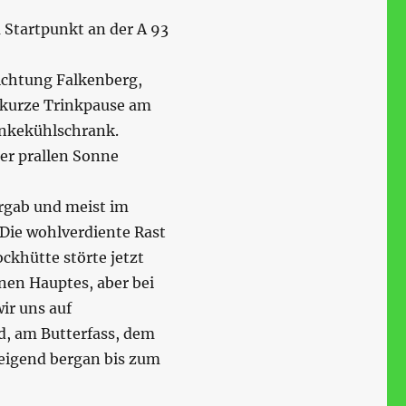
 Startpunkt an der A 93
ichtung Falkenberg,
kurze Trinkpause am
änkekühlschrank.
der prallen Sonne
ergab und meist im
Die wohlverdiente Rast
ockhütte störte jetzt
nen Hauptes, aber bei
r uns auf
d, am Butterfass, dem
eigend bergan bis zum