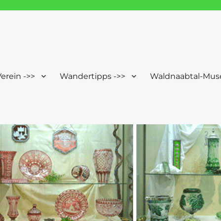
Windischeschenbach-Neuhau
erein ->>
Wandertipps ->>
Waldnaabtal-Mus