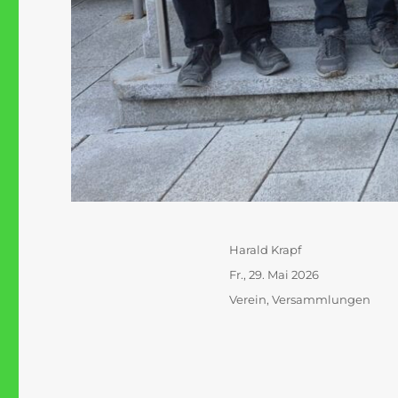
Autor
Harald Krapf
Veröffentlicht
Fr., 29. Mai 2026
am
Kategorien
Verein
,
Versammlungen