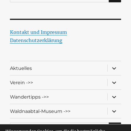
nach:
Kontakt und Impressum
Datenschutzerklärung
Unterme
Aktuelles
öffnen
Unterme
Verein ->>
öffnen
Unterme
Wandertipps ->>
öffnen
Unterme
Waldnaabtal-Museum ->>
öffnen
SU
Suche