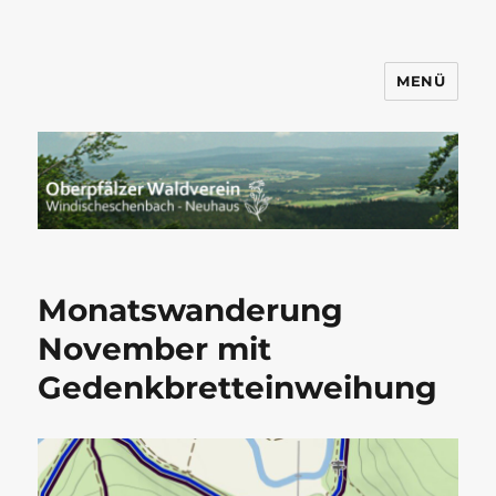
MENÜ
Wandern mit dem OWV
Windischeschenbach-Neuhaus
Monatswanderung
November mit
Gedenkbretteinweihung