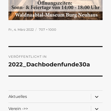
Veröffentlicht
Originalgröße
Fr., 4. März 2022
707 × 1000
am
Beitragsnavigation
VERÖFFENTLICHT IN
2022_Dachbodenfunde30a
Unterme
Aktuelles
öffnen
Unterme
Verein ->>