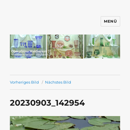
MENÜ
Wandern mit dem OWV
Windischeschenbach-Neuhaus
Vorheriges Bild
Nächstes Bild
20230903_142954