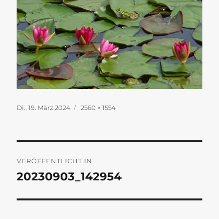
Veröffentlicht
Originalgröße
Di., 19. März 2024
2560 × 1554
am
Beitragsnavigation
VERÖFFENTLICHT IN
20230903_142954