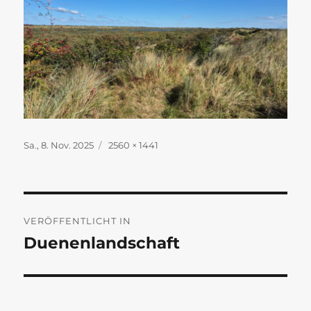
Veröffentlicht
Originalgröße
Sa., 8. Nov. 2025
2560 × 1441
am
Beitragsnavigation
VERÖFFENTLICHT IN
Duenenlandschaft