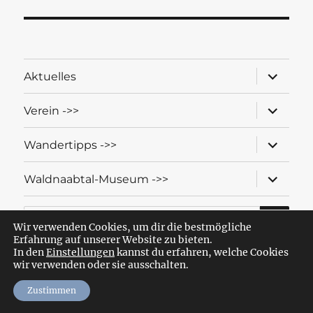
Unterme
Aktuelles
öffnen
Unterme
Verein ->>
öffnen
Unterme
Wandertipps ->>
öffnen
Unterme
Waldnaabtal-Museum ->>
öffnen
SU
Suche
nach:
Wir verwenden Cookies, um dir die bestmögliche
Erfahrung auf unserer Website zu bieten.
In den
Einstellungen
kannst du erfahren, welche Cookies
wir verwenden oder sie ausschalten.
Wandern mit dem OWV Windischeschenbach-Neuhaus
Datenschutzerklärung
Stolz präsentiert von WordPress
Zustimmen