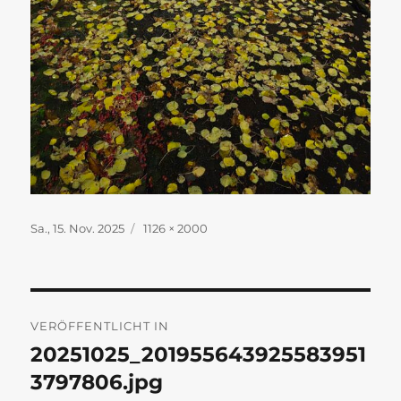
Veröffentlicht
Originalgröße
Sa., 15. Nov. 2025
1126 × 2000
am
Beitragsnavigation
VERÖFFENTLICHT IN
20251025_201955643925583951
3797806.jpg