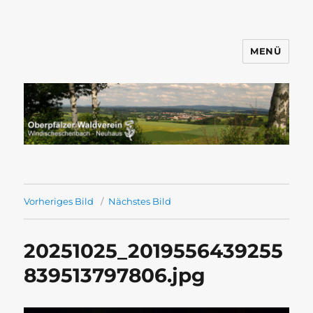
MENÜ
Wandern mit dem OWV
Windischeschenbach-Neuhaus
Vorheriges Bild
Nächstes Bild
20251025_2019556439255
839513797806.jpg