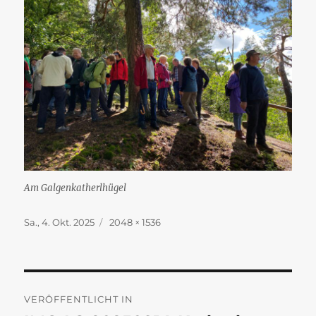
Am Galgenkatherlhügel
Veröffentlicht
Originalgröße
Sa., 4. Okt. 2025
2048 × 1536
am
Beitragsnavigation
VERÖFFENTLICHT IN