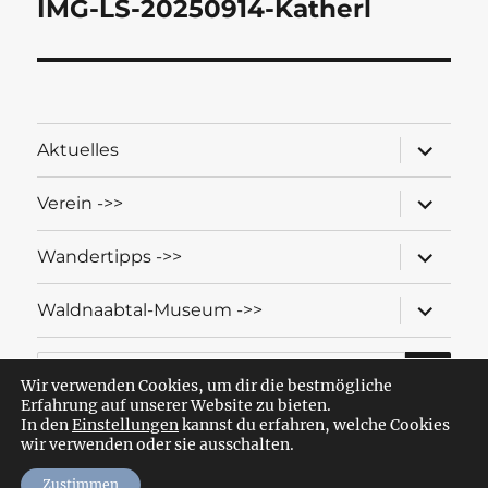
IMG-LS-20250914-Katherl
Unterme
Aktuelles
öffnen
Unterme
Verein ->>
öffnen
Unterme
Wandertipps ->>
öffnen
Unterme
Waldnaabtal-Museum ->>
öffnen
SU
Suche
nach:
Wir verwenden Cookies, um dir die bestmögliche
Erfahrung auf unserer Website zu bieten.
In den
Einstellungen
kannst du erfahren, welche Cookies
wir verwenden oder sie ausschalten.
Wandern mit dem OWV Windischeschenbach-Neuhaus
Datenschutzerklärung
Stolz präsentiert von WordPress
Zustimmen