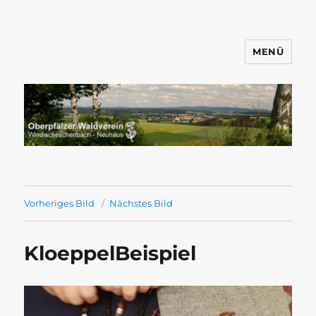
MENÜ
Wandern mit dem OWV
Windischeschenbach-Neuhaus
Vorheriges Bild
Nächstes Bild
KloeppelBeispiel