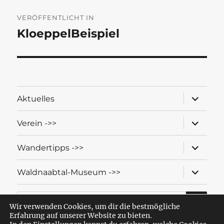
Beitragsnavigation
VERÖFFENTLICHT IN
KloeppelBeispiel
Unterme
Aktuelles
öffnen
Unterme
Verein ->>
öffnen
Unterme
Wandertipps ->>
öffnen
Unterme
Waldnaabtal-Museum ->>
öffnen
SU
Suche
nach:
Wir verwenden Cookies, um dir die bestmögliche
Erfahrung auf unserer Website zu bieten.