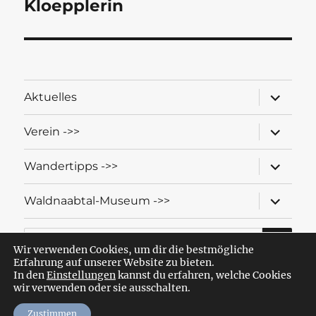
Kloepplerin
Unterme
Aktuelles
öffnen
Unterme
Verein ->>
öffnen
Unterme
Wandertipps ->>
öffnen
Unterme
Waldnaabtal-Museum ->>
öffnen
SU
Suche
nach:
Wir verwenden Cookies, um dir die bestmögliche
Erfahrung auf unserer Website zu bieten.
In den
Einstellungen
kannst du erfahren, welche Cookies
wir verwenden oder sie ausschalten.
Wandern mit dem OWV Windischeschenbach-Neuhaus
Datenschutzerklärung
Stolz präsentiert von WordPress
Zustimmen