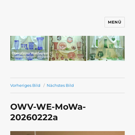
MENÜ
Wandern mit dem OWV
Windischeschenbach-Neuhaus
Vorheriges Bild
Nächstes Bild
OWV-WE-MoWa-
20260222a