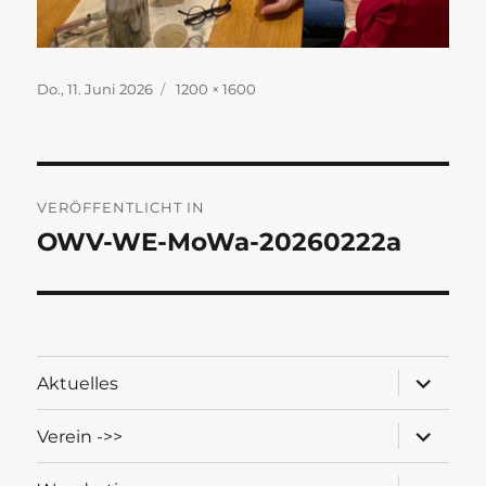
Veröffentlicht
Originalgröße
Do., 11. Juni 2026
1200 × 1600
am
Beitragsnavigation
VERÖFFENTLICHT IN
OWV-WE-MoWa-20260222a
Unterme
Aktuelles
öffnen
Unterme
Verein ->>
öffnen
Unterme