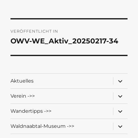
am
Beitragsnavigation
VERÖFFENTLICHT IN
OWV-WE_Aktiv_20250217-34
Unterme
Aktuelles
öffnen
Unterme
Verein ->>
öffnen
Unterme
Wandertipps ->>
öffnen
Unterme
Waldnaabtal-Museum ->>
öffnen