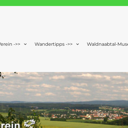
Windischeschenbach-Neuhau
erein ->>
Wandertipps ->>
Waldnaabtal-Mus