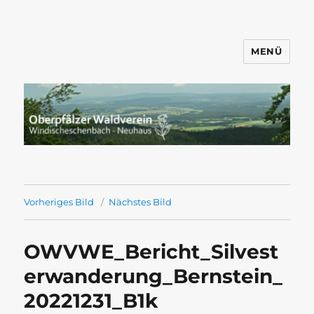
MENÜ
Wandern mit dem OWV
Windischeschenbach-Neuhaus
Vorheriges Bild
Nächstes Bild
OWVWE_Bericht_Silvest
erwanderung_Bernstein_
20221231_B1k