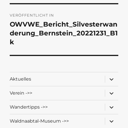
Beitragsnavigation
VERÖFFENTLICHT IN
OWVWE_Bericht_Silvesterwan
derung_Bernstein_20221231_B1
k
Unterme
Aktuelles
öffnen
Unterme
Verein ->>
öffnen
Unterme
Wandertipps ->>
öffnen
Unterme
Waldnaabtal-Museum ->>
öffnen