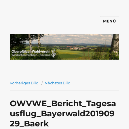
MENÜ
Wandern mit dem OWV
Windischeschenbach-Neuhaus
Vorheriges Bild
Nächstes Bild
OWVWE_Bericht_Tagesa
usflug_Bayerwald201909
29_Baerk