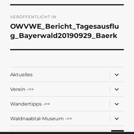
Beitragsnavigation
VERÖFFENTLICHT IN
OWVWE_Bericht_Tagesausflu
g_Bayerwald20190929_Baerk
Unterme
Aktuelles
öffnen
Unterme
Verein ->>
öffnen
Unterme
Wandertipps ->>
öffnen
Unterme
Waldnaabtal-Museum ->>
öffnen
SU
Suche