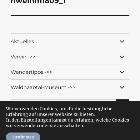
hweinm1809_1
Unterme
Aktuelles
öffnen
Unterme
Verein ->>
öffnen
Unterme
Wandertipps ->>
öffnen
Unterme
Waldnaabtal-Museum ->>
öffnen
SU
Suche
nach:
Wir verwenden Cookies, um dir die bestmögliche
Erfahrung auf unserer Website zu bieten.
In den
Einstellungen
kannst du erfahren, welche Cookies
wir verwenden oder sie ausschalten.
Wandern mit dem OWV Windischeschenbach-Neuhaus
Datenschutzerklärung
Stolz präsentiert von WordPress
Zustimmen