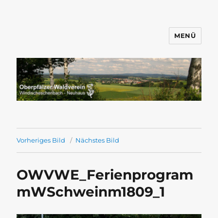
MENÜ
Wandern mit dem OWV
Windischeschenbach-Neuhaus
Vorheriges Bild
Nächstes Bild
OWVWE_Ferienprogram
mWSchweinm1809_1