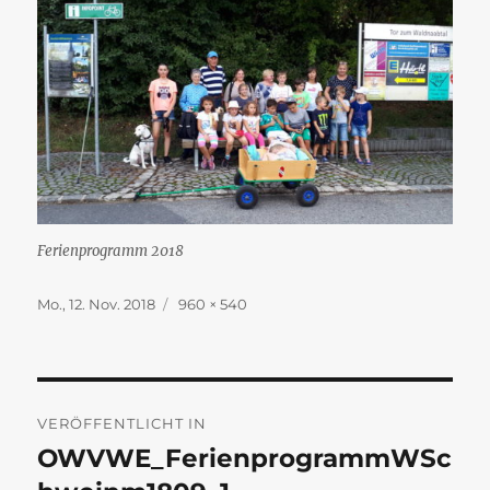
Ferienprogramm 2018
Veröffentlicht
Originalgröße
Mo., 12. Nov. 2018
960 × 540
am
Beitragsnavigation
VERÖFFENTLICHT IN
OWVWE_FerienprogrammWSc