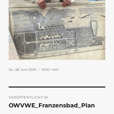
Veröffentlicht
Originalgröße
Sa., 28. Juni 2025
1000 × 641
am
Beitragsnavigation
VERÖFFENTLICHT IN
OWVWE_Franzensbad_Plan