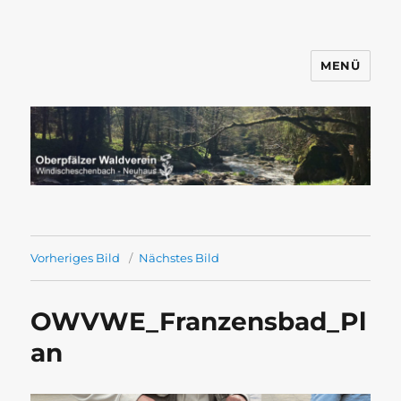
MENÜ
Wandern mit dem OWV
Windischeschenbach-Neuhaus
Vorheriges Bild
Nächstes Bild
OWVWE_Franzensbad_Pl
an