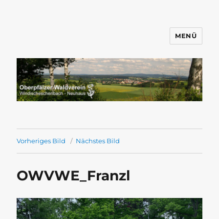
MENÜ
Wandern mit dem OWV
Windischeschenbach-Neuhaus
Vorheriges Bild
Nächstes Bild
OWVWE_Franzl