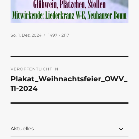
Veröffentlicht
Originalgröße
So., 1. Dez. 2024
1497 × 2117
am
Beitragsnavigation
VERÖFFENTLICHT IN
Plakat_Weihnachtsfeier_OWV_
11-2024
Unterme
Aktuelles
öffnen