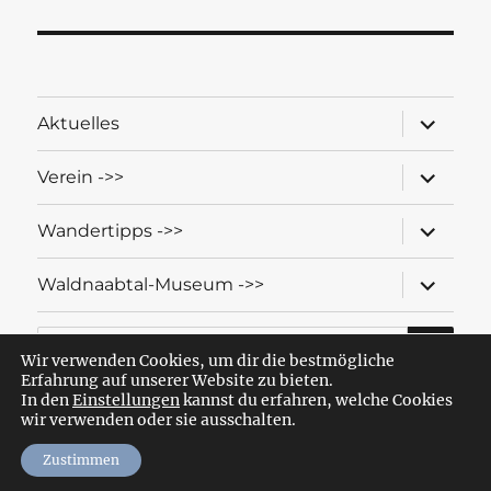
Unterme
Aktuelles
öffnen
Unterme
Verein ->>
öffnen
Unterme
Wandertipps ->>
öffnen
Unterme
Waldnaabtal-Museum ->>
öffnen
SU
Suche
nach:
Wir verwenden Cookies, um dir die bestmögliche
Erfahrung auf unserer Website zu bieten.
In den
Einstellungen
kannst du erfahren, welche Cookies
wir verwenden oder sie ausschalten.
Wandern mit dem OWV Windischeschenbach-Neuhaus
Datenschutzerklärung
Stolz präsentiert von WordPress
Zustimmen