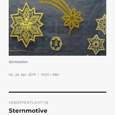
Sternmotive
Veröffentlicht
Originalgröße
Mi., 24. Apr. 2019
1000 × 684
am
Beitragsnavigation
VERÖFFENTLICHT IN
Sternmotive