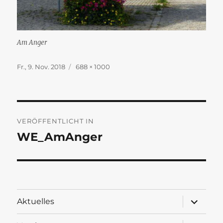
Am Anger
Veröffentlicht
Originalgröße
Fr., 9. Nov. 2018
688 × 1000
am
Beitragsnavigation
VERÖFFENTLICHT IN
WE_AmAnger
Unterme
Aktuelles
öffnen