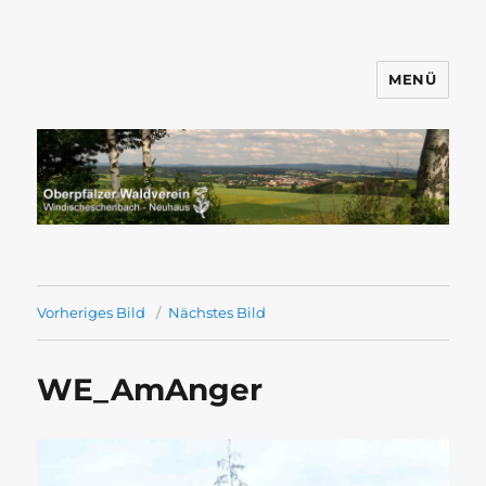
MENÜ
Wandern mit dem OWV
Windischeschenbach-Neuhaus
Vorheriges Bild
Nächstes Bild
WE_AmAnger