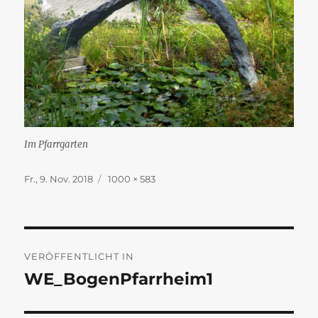
Im Pfarrgarten
Veröffentlicht
Originalgröße
Fr., 9. Nov. 2018
1000 × 583
am
Beitragsnavigation
VERÖFFENTLICHT IN
WE_BogenPfarrheim1