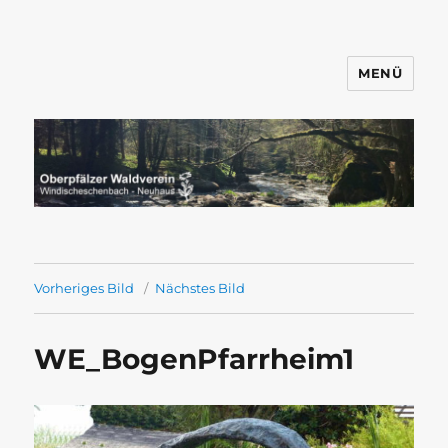
MENÜ
Wandern mit dem OWV
Windischeschenbach-Neuhaus
Vorheriges Bild
Nächstes Bild
WE_BogenPfarrheim1