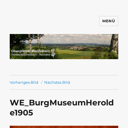
MENÜ
Wandern mit dem OWV
Windischeschenbach-Neuhaus
Vorheriges Bild
Nächstes Bild
WE_BurgMuseumHerold
e1905