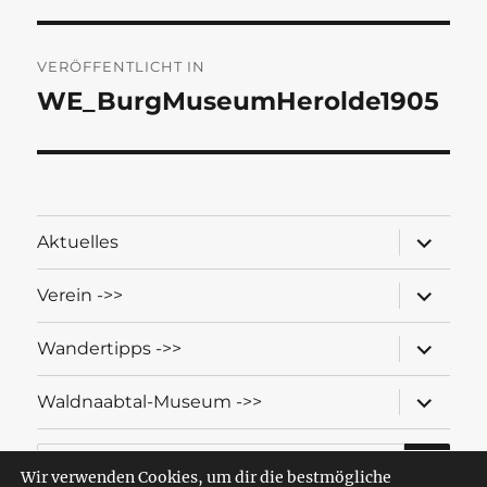
Beitragsnavigation
VERÖFFENTLICHT IN
WE_BurgMuseumHerolde1905
Unterme
Aktuelles
öffnen
Unterme
Verein ->>
öffnen
Unterme
Wandertipps ->>
öffnen
Unterme
Waldnaabtal-Museum ->>
öffnen
SU
Suche
nach:
Wir verwenden Cookies, um dir die bestmögliche