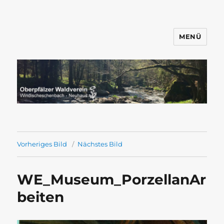
MENÜ
Wandern mit dem OWV
Windischeschenbach-Neuhaus
Vorheriges Bild
Nächstes Bild
WE_Museum_PorzellanAr
beiten