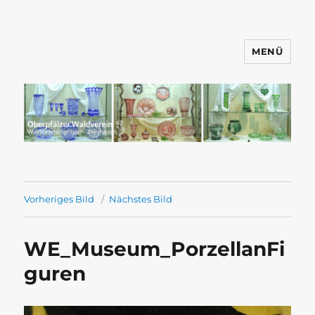
MENÜ
Wandern mit dem OWV
Windischeschenbach-Neuhaus
Vorheriges Bild
Nächstes Bild
WE_Museum_PorzellanFi
guren