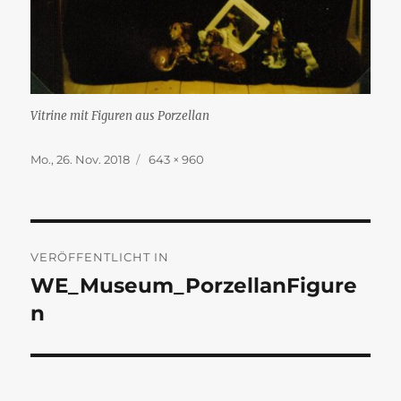
Vitrine mit Figuren aus Porzellan
Veröffentlicht
Originalgröße
Mo., 26. Nov. 2018
643 × 960
am
Beitragsnavigation
VERÖFFENTLICHT IN
WE_Museum_PorzellanFigure
n