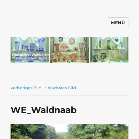
MENÜ
Wandern mit dem OWV
Windischeschenbach-Neuhaus
Vorheriges Bild
Nächstes Bild
WE_Waldnaab