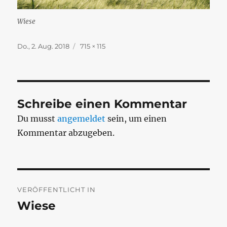
Wiese
Veröffentlicht
Originalgröße
Do., 2. Aug. 2018
715 × 115
am
Schreibe einen Kommentar
Du musst
angemeldet
sein, um einen
Kommentar abzugeben.
Beitragsnavigation
VERÖFFENTLICHT IN
Wiese