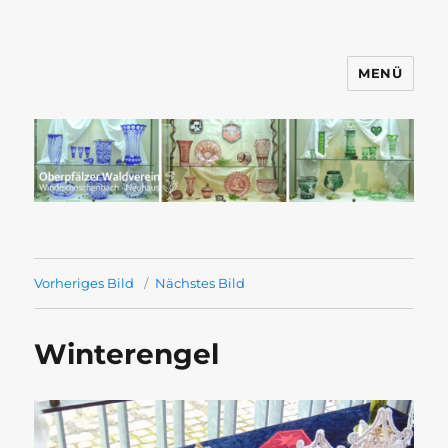
MENÜ
Wandern mit dem OWV
Windischeschenbach-Neuhaus
Vorheriges Bild
Nächstes Bild
Winterengel