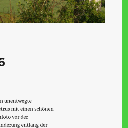
6
ehn unentwegte
trus mit einen schönen
foto vor der
anderung entlang der