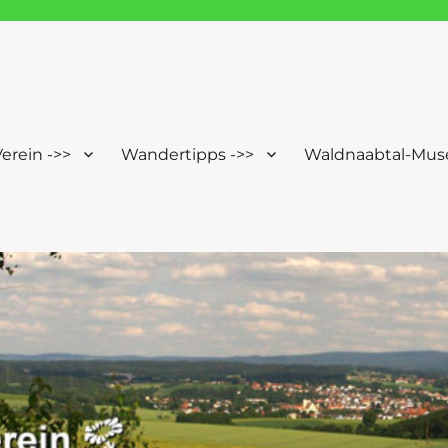
Windischeschenbach-Neuhau
erein ->>
Wandertipps ->>
Waldnaabtal-Mus