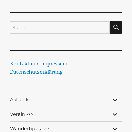
SU
Suchen
nach:
Kontakt und Impressum
Datenschutzerklärung
Unterme
Aktuelles
öffnen
Unterme
Verein ->>
öffnen
Unterme
Wandertipps ->>
öffnen