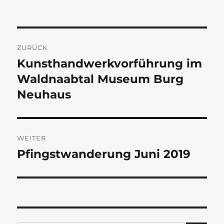
Beitragsnavigation
ZURÜCK
Kunsthandwerkvorführung im
Vorheriger
Beitrag:
Waldnaabtal Museum Burg
Neuhaus
WEITER
Pfingstwanderung Juni 2019
Nächster
Beitrag: