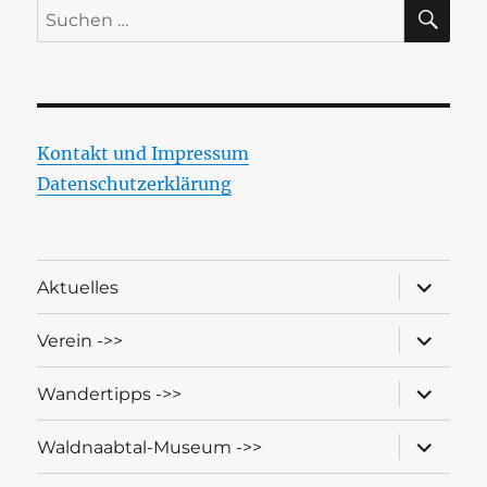
SU
Suchen
nach:
Kontakt und Impressum
Datenschutzerklärung
Unterme
Aktuelles
öffnen
Unterme
Verein ->>
öffnen
Unterme
Wandertipps ->>
öffnen
Unterme
Waldnaabtal-Museum ->>
öffnen