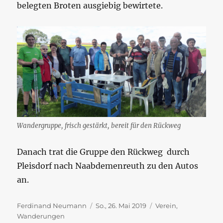
belegten Broten ausgiebig bewirtete.
Wandergruppe, frisch gestärkt, bereit für den Rückweg
Danach trat die Gruppe den Rückweg durch
Pleisdorf nach Naabdemenreuth zu den Autos
an.
Autor
Veröffentlicht
Kategorien
Ferdinand Neumann
So., 26. Mai 2019
Verein
,
am
Wanderungen