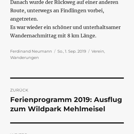
Danach wurde der Rückweg auf einer anderen
Route, unterwegs an Findlingen vorbei,
angetreten.
Es war wieder ein schöner und unterhaltsamer
Wandernachmittag mit 8 km Länge.
Autor
Veröffentlicht
Kategorien
Ferdinand Neumann
So., 1. Sep. 2019
Verein
,
am
Wanderungen
Beitragsnavigation
ZURÜCK
Ferienprogramm 2019: Ausflug
Vorheriger
Beitrag:
zum Wildpark Mehlmeisel