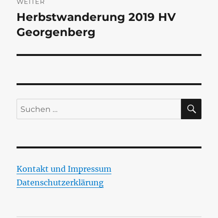
WEITER
Herbstwanderung 2019 HV
Nächster
Beitrag:
Georgenberg
SU
Suchen
nach:
Kontakt und Impressum
Datenschutzerklärung