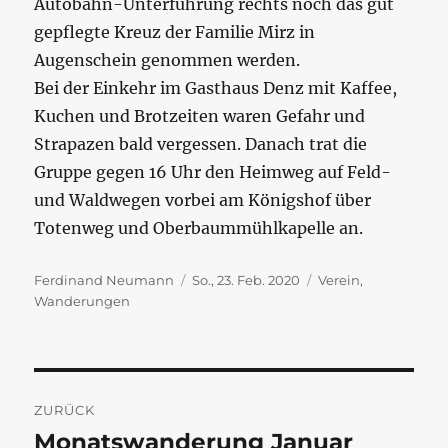
Autobahn-Unterführung rechts noch das gut
gepflegte Kreuz der Familie Mirz in
Augenschein genommen werden.
Bei der Einkehr im Gasthaus Denz mit Kaffee,
Kuchen und Brotzeiten waren Gefahr und
Strapazen bald vergessen. Danach trat die
Gruppe gegen 16 Uhr den Heimweg auf Feld-
und Waldwegen vorbei am Königshof über
Totenweg und Oberbaummühlkapelle an.
Autor
Veröffentlicht
Kategorien
Ferdinand Neumann
So., 23. Feb. 2020
Verein
,
am
Wanderungen
Beitragsnavigation
ZURÜCK
Monatswanderung Januar
Vorheriger