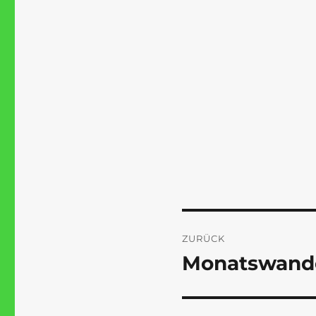
Beitragsnaviga
ZURÜCK
Monatswand
Vorheriger
Beitrag: