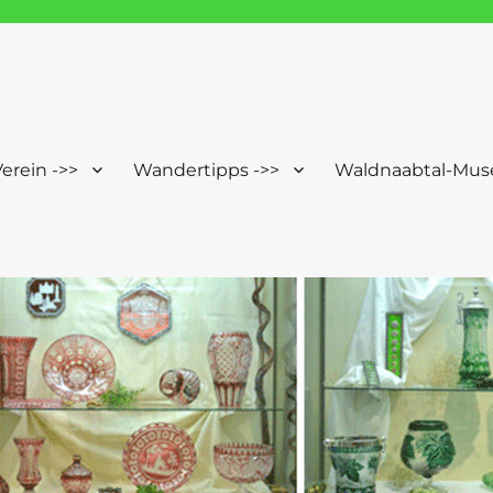
Windischeschenbach-Neuhau
erein ->>
Wandertipps ->>
Waldnaabtal-Mus