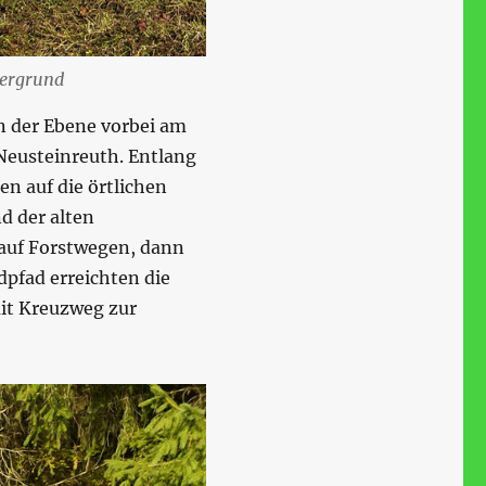
tergrund
n der Ebene vorbei am
Neusteinreuth. Entlang
en auf die örtlichen
d der alten
auf Forstwegen, dann
pfad erreichten die
it Kreuzweg zur