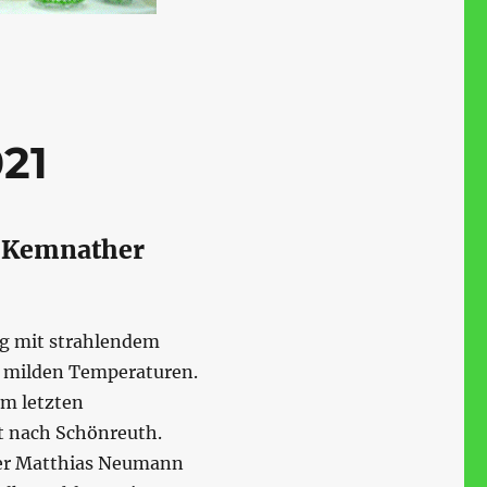
21
m Kemnather
ag mit strahlendem
d milden Temperaturen.
am letzten
t nach Schönreuth.
rer Matthias Neumann