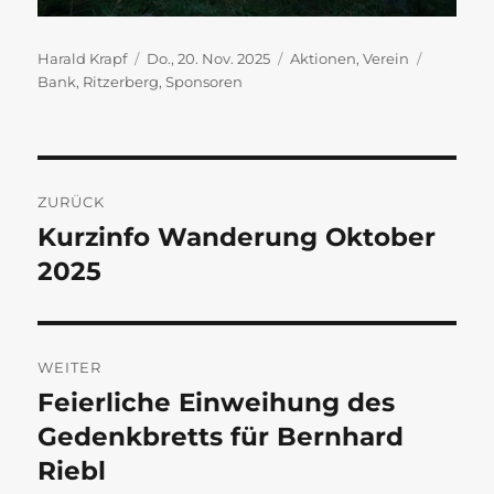
Autor
Veröffentlicht
Kategorien
Schlagwö
Harald Krapf
Do., 20. Nov. 2025
Aktionen
,
Verein
am
Bank
,
Ritzerberg
,
Sponsoren
Beitragsnavigation
ZURÜCK
Kurzinfo Wanderung Oktober
Vorheriger
Beitrag:
2025
WEITER
Feierliche Einweihung des
Nächster
Beitrag:
Gedenkbretts für Bernhard
Riebl