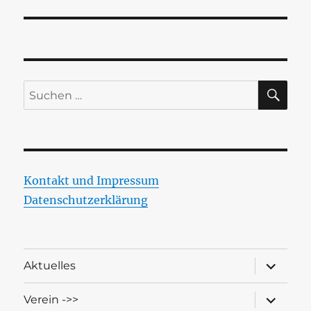
SU
Suchen
nach:
Kontakt und Impressum
Datenschutzerklärung
Unterme
Aktuelles
öffnen
Unterme
Verein ->>
öffnen