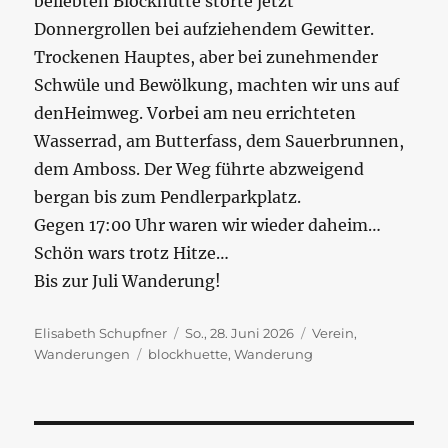
beliebten Blockhütte störte jetzt
Donnergrollen bei aufziehendem Gewitter.
Trockenen Hauptes, aber bei zunehmender
Schwüle und Bewölkung, machten wir uns auf
denHeimweg. Vorbei am neu errichteten
Wasserrad, am Butterfass, dem Sauerbrunnen,
dem Amboss. Der Weg führte abzweigend
bergan bis zum Pendlerparkplatz.
Gegen 17:00 Uhr waren wir wieder daheim…
Schön wars trotz Hitze…
Bis zur Juli Wanderung!
Autor
Veröffentlicht
Kategorien
Elisabeth Schupfner
So., 28. Juni 2026
Verein
,
Schlagwörter
am
Wanderungen
blockhuette
,
Wanderung
Beitragsnavigation