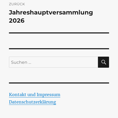
ZURÜCK
Jahreshauptversammlung
Vorheriger
Beitrag:
2026
SU
Suchen
nach:
Kontakt und Impressum
Datenschutzerklärung