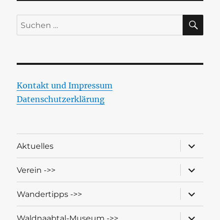
SU
Suchen
nach:
Kontakt und Impressum
Datenschutzerklärung
Unterme
Aktuelles
öffnen
Unterme
Verein ->>
öffnen
Unterme
Wandertipps ->>
öffnen
Unterme
Waldnaabtal-Museum ->>