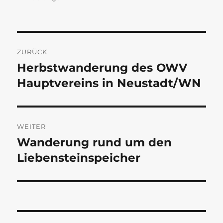
Beitragsnavigation
ZURÜCK
Herbstwanderung des OWV
Vorheriger
Beitrag:
Hauptvereins in Neustadt/WN
WEITER
Wanderung rund um den
Nächster
Beitrag:
Liebensteinspeicher