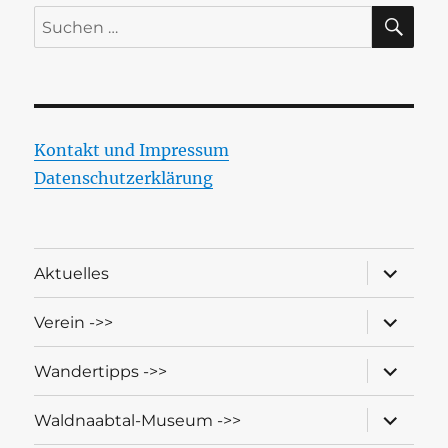
SU
Suchen
nach:
Kontakt und Impressum
Datenschutzerklärung
Unterme
Aktuelles
öffnen
Unterme
Verein ->>
öffnen
Unterme
Wandertipps ->>
öffnen
Unterme
Waldnaabtal-Museum ->>
öffnen