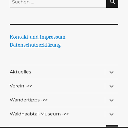
nach:
Kontakt und Impressum
Datenschutzerklärung
Unterme
Aktuelles
öffnen
Unterme
Verein ->>
öffnen
Unterme
Wandertipps ->>
öffnen
Unterme
Waldnaabtal-Museum ->>
öffnen
SU
Suche