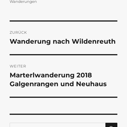
am
Wanderungen
Beitragsnavigation
ZURÜCK
Wanderung nach Wildenreuth
Vorheriger
Beitrag:
WEITER
Marterlwanderung 2018
Nächster
Beitrag:
Galgenrangen und Neuhaus
SU
Suchen