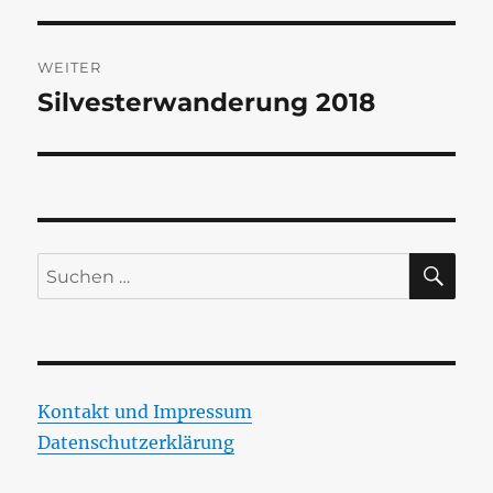
WEITER
Silvesterwanderung 2018
Nächster
Beitrag:
SU
Suchen
nach:
Kontakt und Impressum
Datenschutzerklärung