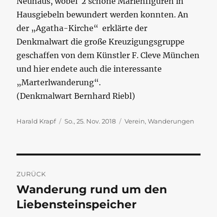
Neuhaus, wobei 2 schöne Marienfiguren in
Hausgiebeln bewundert werden konnten. An
der „Agatha-Kirche“ erklärte der
Denkmalwart die große Kreuzigungsgruppe
geschaffen von dem Künstler F. Cleve München
und hier endete auch die interessante
„Marterlwanderung“.
(Denkmalwart Bernhard Riebl)
Autor
Veröffentlicht
Kategorien
Harald Krapf
So., 25. Nov. 2018
Verein
,
Wanderungen
am
Beitragsnavigation
ZURÜCK
Wanderung rund um den
Vorheriger
Beitrag:
Liebensteinspeicher