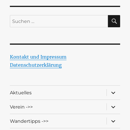
SU
Suchen
nach:
Kontakt und Impressum
Datenschutzerklärung
Unterme
Aktuelles
öffnen
Unterme
Verein ->>
öffnen
Unterme
Wandertipps ->>
öffnen