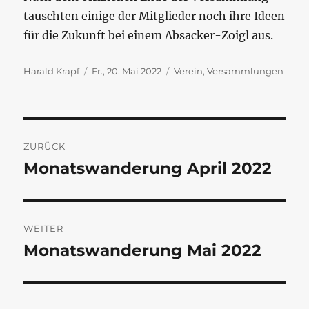
tauschten einige der Mitglieder noch ihre Ideen
für die Zukunft bei einem Absacker-Zoigl aus.
Autor
Veröffentlicht
Kategorien
Harald Krapf
Fr., 20. Mai 2022
Verein
,
Versammlungen
am
Beitragsnavigation
ZURÜCK
Monatswanderung April 2022
Vorheriger
Beitrag:
WEITER
Monatswanderung Mai 2022
Nächster
Beitrag: