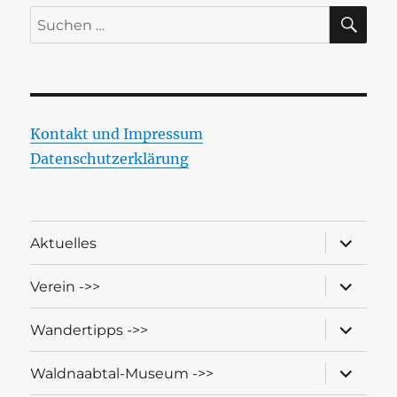
SU
Suchen
nach:
Kontakt und Impressum
Datenschutzerklärung
Unterme
Aktuelles
öffnen
Unterme
Verein ->>
öffnen
Unterme
Wandertipps ->>
öffnen
Unterme
Waldnaabtal-Museum ->>
öffnen