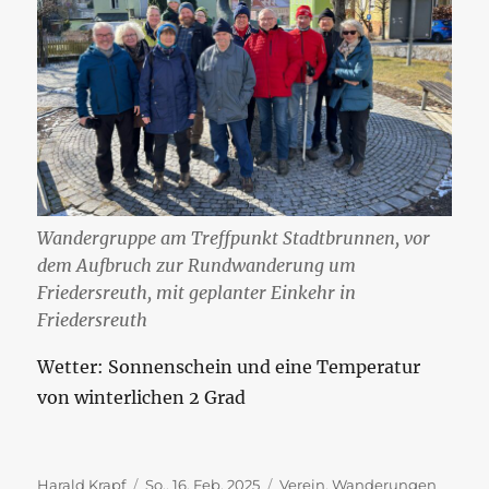
Wandergruppe am Treffpunkt Stadtbrunnen, vor
dem Aufbruch zur Rundwanderung um
Friedersreuth, mit geplanter Einkehr in
Friedersreuth
Wetter: Sonnenschein und eine Temperatur
von winterlichen 2 Grad
Autor
Veröffentlicht
Kategorien
Harald Krapf
So., 16. Feb. 2025
Verein
,
Wanderungen