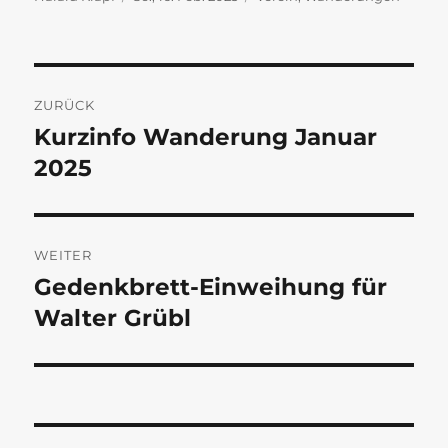
am
Beitragsnavigation
ZURÜCK
Kurzinfo Wanderung Januar
Vorheriger
Beitrag:
2025
WEITER
Gedenkbrett-Einweihung für
Nächster
Beitrag:
Walter Grübl