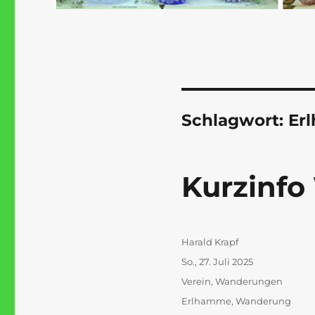
Schlagwort:
Er
Kurzinfo
Autor
Harald Krapf
Veröffentlicht
So., 27. Juli 2025
am
Kategorien
Verein
,
Wanderungen
Schlagwörter
Erlhamme
,
Wanderung