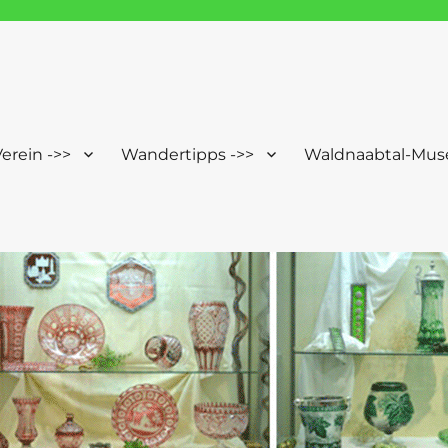
Windischeschenbach-Neuhau
erein ->>
Wandertipps ->>
Waldnaabtal-Mus