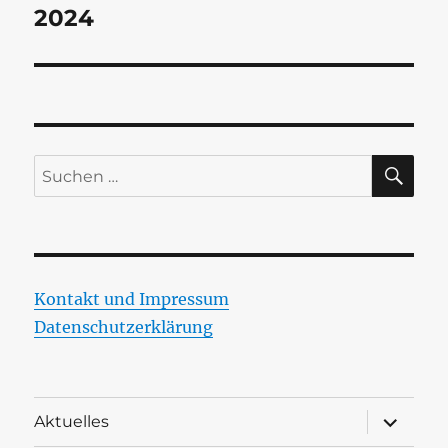
Beitrag:
2024
SU
Suchen
nach:
Kontakt und Impressum
Datenschutzerklärung
Unterme
Aktuelles
öffnen