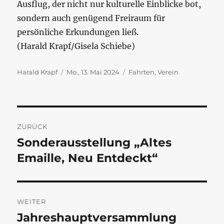
Ausflug, der nicht nur kulturelle Einblicke bot,
sondern auch genügend Freiraum für
persönliche Erkundungen ließ.
(Harald Krapf/Gisela Schiebe)
Autor
Veröffentlicht
Kategorien
Harald Krapf
Mo., 13. Mai 2024
Fahrten
,
Verein
am
Beitragsnavigation
ZURÜCK
Sonderausstellung „Altes
Vorheriger
Beitrag:
Emaille, Neu Entdeckt“
WEITER
Jahreshauptversammlung
Nächster