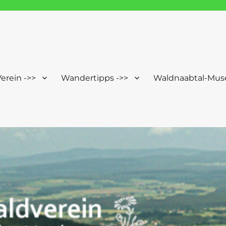
Windischeschenbach-Neuhau
erein ->>
Wandertipps ->>
Waldnaabtal-Mus