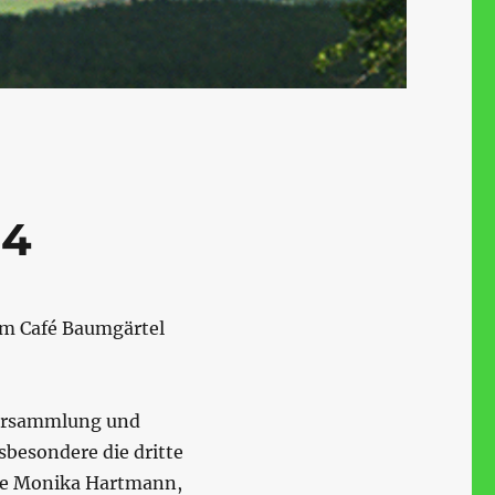
24
im Café Baumgärtel
 Versammlung und
sbesondere die dritte
äte Monika Hartmann,