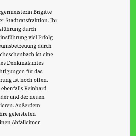
germeisterin Brigitte
r Stadtratsfraktion. Ihr
nsführung durch
insführung viel Erfolg
useumsbetreuung durch
cheschenbach ist eine
 des Denkmalamtes
chtigungen für das
ung ist noch offen.
ebenfalls Reinhard
ender und der neuen
agieren. Außerdem
ihre geleisteten
einen Abfalleimer