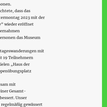
sonen.
chtete, dass das
termontag 2023 mit der
“ wieder eröffnet
übernahmen
 Personen das Museum
btageswanderungen mit
t 19 Teilnehmern
Zielen „Haus der
uppenübungsplatz
nsam mit
einer Gesamt-
bessert. Unser
 regelmäßig gewässert