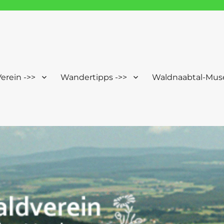
Windischeschenbach-Neuhau
erein ->>
Wandertipps ->>
Waldnaabtal-Mus