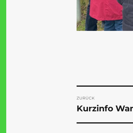
Beitragsnaviga
ZURÜCK
Kurzinfo Wa
Vorheriger
Beitrag: