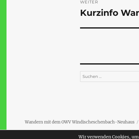
WEITER
Kurzinfo Wa
Nächster
Beitrag:
Suchen
nach:
Wandern mit dem OWV Windischeschenbach-Neuhaus
Wir verwenden Cookies, um 