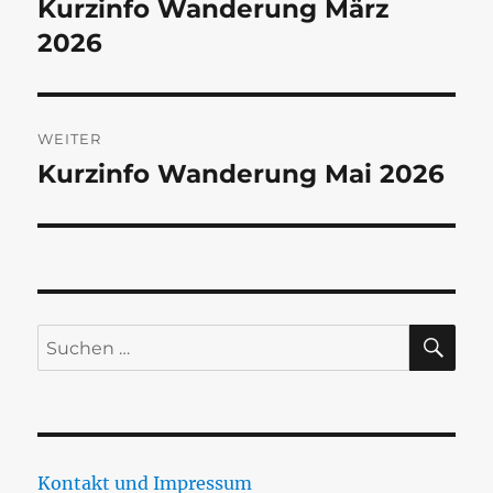
Kurzinfo Wanderung März
Vorheriger
Beitrag:
2026
WEITER
Kurzinfo Wanderung Mai 2026
Nächster
Beitrag:
SU
Suchen
nach:
Kontakt und Impressum