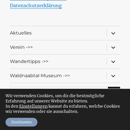
Datenschutzerklärung
Unterme
Aktuelles
öffnen
Unterme
Verein ->>
öffnen
Unterme
Wandertipps ->>
öffnen
Unterme
Waldnaabtal-Museum ->>
öffnen
SU
Suche
nach:
Wir verwenden Cookies, um dir die bestmögliche
Erfahrung auf unserer Website zu bieten.
In den
Einstellungen
kannst du erfahren, welche Cookies
wir verwenden oder sie ausschalten.
Wandern mit dem OWV Windischeschenbach-Neuhaus
Datenschutzerklärung
Stolz präsentiert von WordPress
Zustimmen