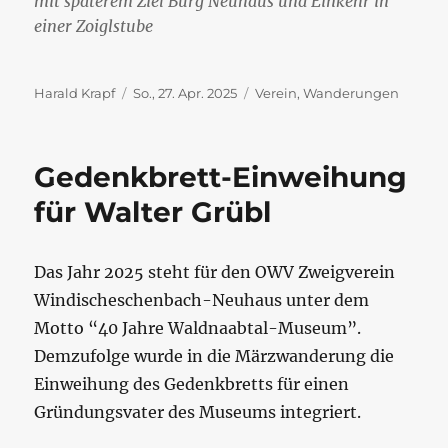
mit späterem Ziel Burg Neuhaus und Einkehr in
einer Zoiglstube
Autor
Veröffentlicht
Kategorien
Harald Krapf
So., 27. Apr. 2025
Verein
,
Wanderungen
am
Gedenkbrett-Einweihung
für Walter Grübl
Das Jahr 2025 steht für den OWV Zweigverein
Windischeschenbach-Neuhaus unter dem
Motto “40 Jahre Waldnaabtal-Museum”.
Demzufolge wurde in die Märzwanderung die
Einweihung des Gedenkbretts für einen
Gründungsvater des Museums integriert.