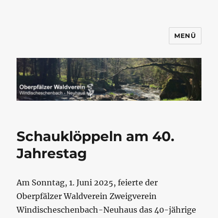
MENÜ
Wandern mit dem OWV
Windischeschenbach-Neuhaus
Berichte
Schauklöppeln am 40.
des
Jahrestag
OWV-
WE
Am Sonntag, 1. Juni 2025, feierte der
Oberpfälzer Waldverein Zweigverein
Windischeschenbach-Neuhaus das 40-jährige