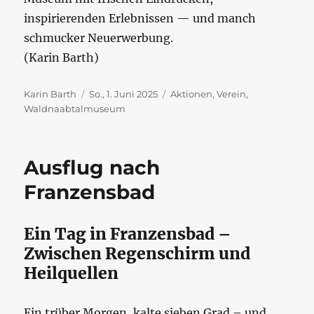
inspirierenden Erlebnissen — und manch
schmucker Neuerwerbung.
(Karin Barth)
Autor
Veröffentlicht
Kategorien
Karin Barth
So., 1. Juni 2025
Aktionen
,
Verein
,
am
Waldnaabtalmuseum
Ausflug nach
Franzensbad
Ein Tag in Franzensbad –
Zwischen Regenschirm und
Heilquellen
Ein trüber Morgen, kalte sieben Grad – und