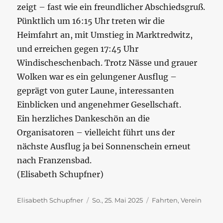
zeigt – fast wie ein freundlicher Abschiedsgruß.
Pünktlich um 16:15 Uhr treten wir die
Heimfahrt an, mit Umstieg in Marktredwitz,
und erreichen gegen 17:45 Uhr
Windischeschenbach. Trotz Nässe und grauer
Wolken war es ein gelungener Ausflug –
geprägt von guter Laune, interessanten
Einblicken und angenehmer Gesellschaft.
Ein herzliches Dankeschön an die
Organisatoren – vielleicht führt uns der
nächste Ausflug ja bei Sonnenschein erneut
nach Franzensbad.
(Elisabeth Schupfner)
Autor
Veröffentlicht
Kategorien
Elisabeth Schupfner
So., 25. Mai 2025
Fahrten
,
Verein
am